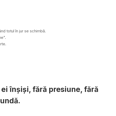
nd totul în jur se schimbă.
ne".
rte.
i înșiși, fără presiune, fără
fundă.