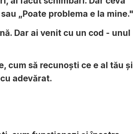
turi, ai făcut schimbări. Dar ceva
 sau „Poate problema e la mine."
ă. Dar ai venit cu un cod - unul
e, cum să recunoști ce e al tău și
i cu adevărat.