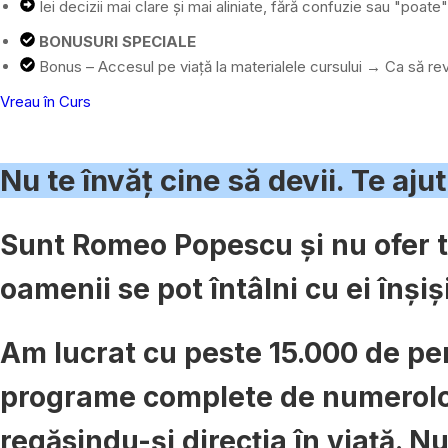
Iei decizii mai clare și mai aliniate, fără confuzie sau "poate"
BONUSURI SPECIALE
Bonus – Accesul pe viață la materialele cursului → Ca să rev
Vreau în Curs
Nu te învăț cine să devii. Te ajut
Sunt Romeo Popescu și nu ofer t
oamenii se pot întâlni cu ei înșiș
Am lucrat cu peste 15.000 de pers
programe complete de numerologi
regăsindu-și direcția în viață. N