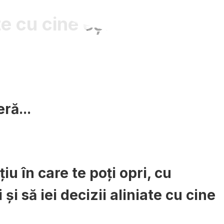
te cu cine ești
ră...
iu în care te poți opri, cu
 și să iei decizii aliniate cu cine