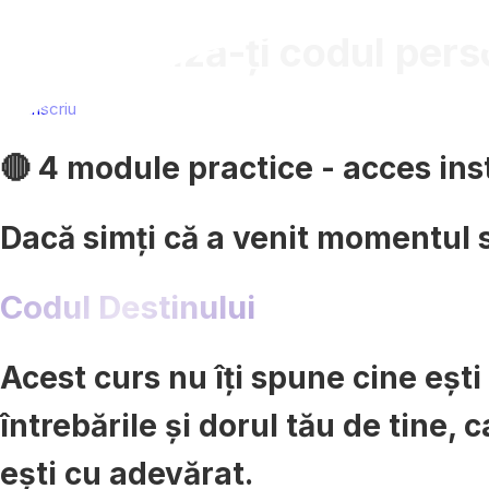
Descifrează-ți codul person
Mă înscriu
🔴 4 module practice - acces ins
Dacă simți că a venit momentul să
Codul Destinului
Acest curs nu îți spune cine ești ș
întrebările și dorul tău de tine, c
ești cu adevărat.