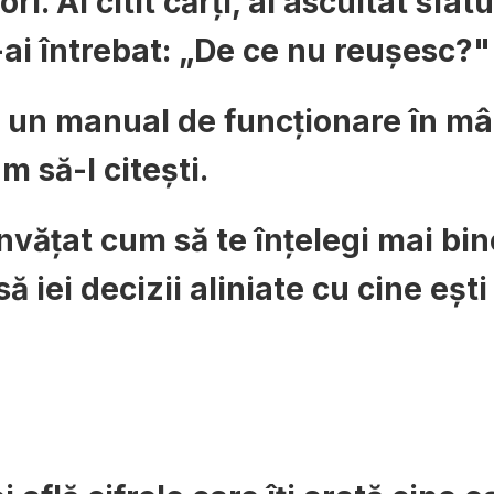
ri. Ai citit cărți, ai ascultat sfa
ai întrebat: „De ce nu reușesc?"
u un manual de funcționare în mân
m să-l citești.
nvățat cum să te înțelegi mai bin
să iei decizii aliniate cu cine eșt