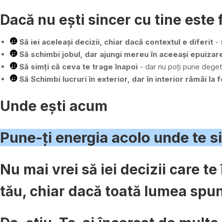
Dacă nu ești sincer cu tine este f
Să iei aceleași decizii, chiar dacă contextul e diferit
- 
Să schimbi jobul, dar ajungi mereu în aceeași epuizar
Să simți că ceva te trage înapoi
- dar nu poți pune degetu
Să Schimbi lucruri în exterior, dar în interior rămâi la f
Unde ești acum
Pune-ți energia acolo unde te si
Nu mai vrei să iei decizii care t
tău, chiar dacă toată lumea spun