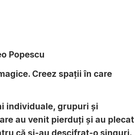
o Popescu
agice. Creez spații în care
i individuale, grupuri și
e au venit pierduți și au plecat
tru că și-au descifrat-o singuri.