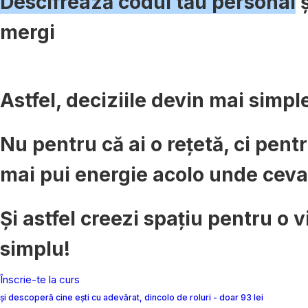
Descifrează codul tău personal
ș
mergi
Astfel, deciziile devin mai simpl
Nu pentru că ai o rețetă, ci pent
mai pui energie acolo unde ceva î
Și astfel creezi spațiu pentru o v
simplu!
Înscrie-te la curs
și descoperă cine ești cu adevărat, dincolo de roluri - doar 93 lei