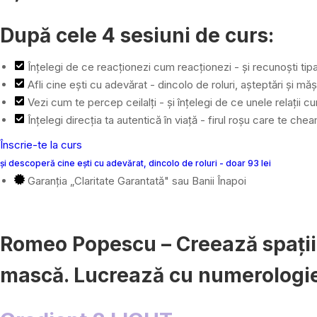
După cele 4 sesiuni de curs:
Înțelegi de ce reacționezi cum reacționezi - și recunoști tipa
Afli cine ești cu adevărat - dincolo de roluri, așteptări și m
Vezi cum te percep ceilalți - și înțelegi de ce unele relații cu
Înțelegi direcția ta autentică în viață - firul roșu care te che
Înscrie-te la curs
și descoperă cine ești cu adevărat, dincolo de roluri - doar 93 lei
Garanția „Claritate Garantată" sau Banii Înapoi
Romeo Popescu – Creează spații în
mască. Lucrează cu numerologie