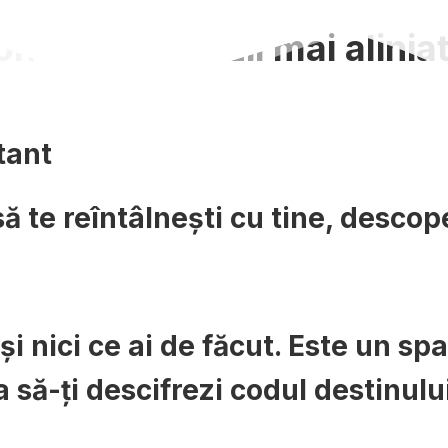
al și ia decizii mai alinia
tant
 te reîntâlnești cu tine, descope
i nici ce ai de făcut. Este un spaț
a să-ți descifrezi codul destinului