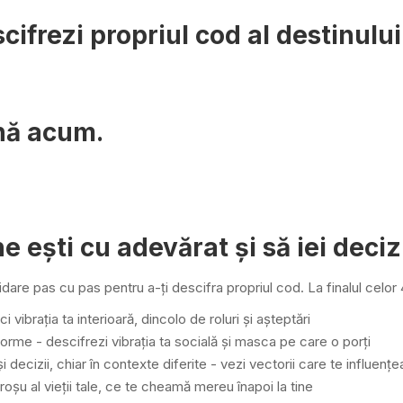
cifrezi propriul cod al destinului 
ână acum.
e ești cu adevărat și să iei decizi
idare pas cu pas pentru a-ți descifra propriul cod. La finalul celor
ici vibrația ta interioară, dincolo de roluri și așteptări
e forme - descifrezi vibrația ta socială și masca pe care o porți
decizii, chiar în contexte diferite - vezi vectorii care te influenț
ul roșu al vieții tale, ce te cheamă mereu înapoi la tine