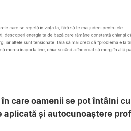
rele care se repetă în viața ta, fără să te mai judeci pentru ele.
ăști, descoperi energia ta de bază care rămâne constantă chiar și câ
rg, iar altele sunt tensionate, fără să mai crezi că "problema e la ti
amă mereu înapoi la tine, chiar și când ai încercat să mergi în altă pa
 care oamenii se pot întâlni cu e
 aplicată și autocunoaștere pro