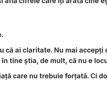
i află cifrele care îți arată cine 
e.
ru că ai claritate. Nu mai accepți
n tine știa, de mult, că nu e locu
iață care nu trebuie forțată. Ci d