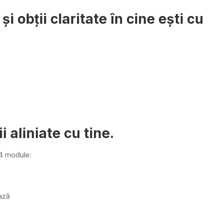
și obții claritate în cine ești cu
i aliniate cu tine.
 4 module:
ează