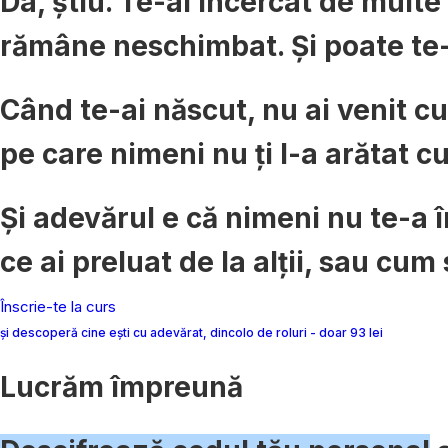
Da, știu. Te-ai încercat de multe o
rămâne neschimbat. Și poate te-
Când te-ai născut, nu ai venit c
pe care nimeni nu ți l-a arătat cu
Și adevărul e că nimeni nu te-a î
ce ai preluat de la alții, sau cum 
Înscrie-te la curs
și descoperă cine ești cu adevărat, dincolo de roluri - doar 93 lei
Lucrăm împreună