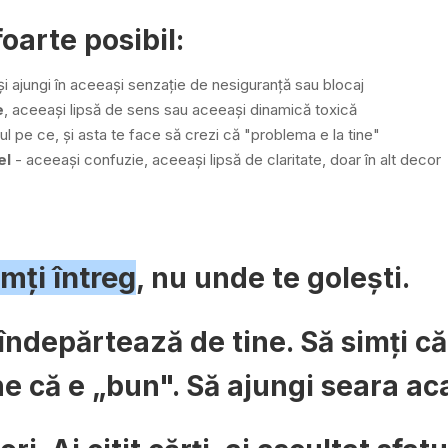
oarte posibil:
și ajungi în aceeași senzație de nesiguranță sau blocaj
e
, aceeași lipsă de sens sau aceeași dinamică toxică
l pe ce, și asta te face să crezi că "problema e la tine"
el
- aceeași confuzie, aceeași lipsă de claritate, doar în alt decor
mți întreg
, nu unde te golești.
e îndepărtează de tine. Să simți 
e că e „bun". Să ajungi seara aca