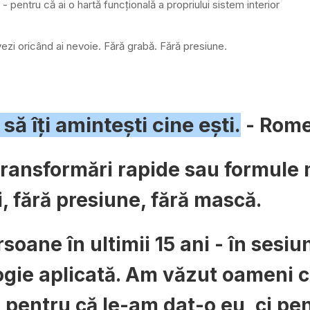
 - pentru că ai o hartă funcțională a propriului sistem interior
ezi oricând ai nevoie. Fără grabă. Fără presiune.
 să îți amintești cine ești.
- Rome
ransformări rapide sau formule m
i, fără presiune, fără mască.
oane în ultimii 15 ani - în sesiun
e aplicată. Am văzut oameni car
u pentru că le-am dat-o eu, ci pen