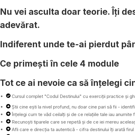
Nu vei asculta doar teorie. Îți des
adevărat.
Indiferent unde te-ai pierdut p
Ce primești în cele 4 module
Tot ce ai nevoie ca să înțelegi cin
Cursul complet "Codul Destinului" cu exerciții practice și gh
Știi cine ești la nivel profund, nu doar cine pari să fii - identif
Înțelegi cum te văd ceilalți și de ce relațiile tale iau anumit
Recunoști tiparele care se repetă și de ce iei mereu aceleași 
Afli care e direcția ta autentică - cifra destinului îți arată fir