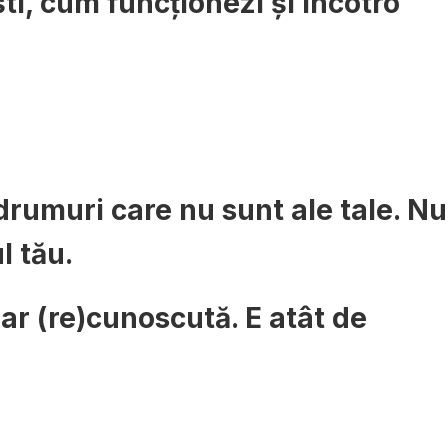
ești, cum funcționezi și încotro
 drumuri care nu sunt ale tale. Nu
l tău.
oar (re)cunoscută. E atât de