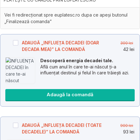
Vei fi redirecționat spre euplatesc.ro dupa ce apeși butonul
„Finalizează comanda”
Pr
ADAUGĂ „INFLUEȚA DECADEI (DOAR
300
lei
iniț
Pr
DECADA MEA)” LA COMANDĂ
42
lei
a
cu
Descoperă energia decadei tale.
fos
es
Află cum anul în care te-ai născut ți-a
300
42 
influențat destinul și felul în care trăiești azi.
Adaugă la comandă
Pr
ADAUGĂ „INFLUEȚA DECADEI (TOATE
900
lei
iniț
Pr
DECADELE)” LA COMANDĂ
93
lei
a
cu