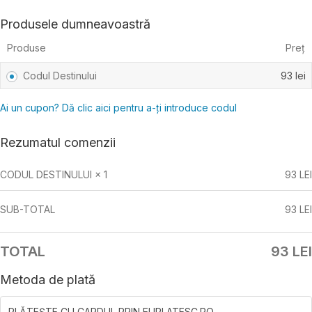
Produsele dumneavoastră
Produse
Preț
Codul Destinului
93
lei
Ai un cupon? Dă clic aici pentru a-ți introduce codul
Rezumatul comenzii
CODUL DESTINULUI
× 1
93
LEI
SUB-TOTAL
93
LEI
TOTAL
93
LEI
Metoda de plată
PLĂTEȘTE CU CARDUL PRIN EUPLATESC.RO