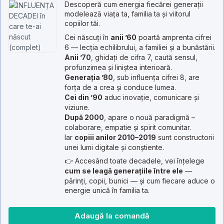
Descoperă cum energia fiecărei generații
fos
es
modelează viața ta, familia ta și viitorul
900
93 
copiilor tăi.
Cei născuți în
anii ’60
poartă amprenta cifrei
6 — lecția echilibrului, a familiei și a bunăstării.
Anii ’70
, ghidați de cifra 7, caută sensul,
profunzimea și liniștea interioară.
Generația ’80
, sub influența cifrei 8, are
forța de a crea și conduce lumea.
Cei din ’90
aduc inovație, comunicare și
viziune.
După 2000
, apare o nouă paradigmă –
colaborare, empatie și spirit comunitar.
Iar
copiii anilor 2010–2019
sunt constructorii
unei lumi digitale și conștiente.
👉 Accesând toate decadele, vei înțelege
cum se leagă generațiile între ele
—
părinți, copii, bunici — și cum fiecare aduce o
energie unică în familia ta.
Adaugă la comandă