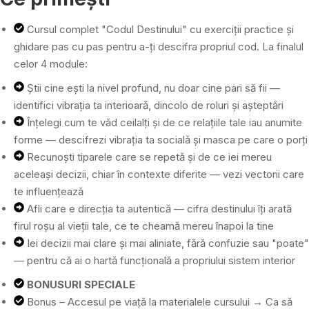
Cursul complet "Codul Destinului" cu exerciții practice și
ghidare pas cu pas pentru a-ți descifra propriul cod. La finalul
celor 4 module:
Știi cine ești la nivel profund, nu doar cine pari să fii —
identifici vibrația ta interioară, dincolo de roluri și așteptări
Înțelegi cum te văd ceilalți și de ce relațiile tale iau anumite
forme — descifrezi vibrația ta socială și masca pe care o porți
Recunoști tiparele care se repetă și de ce iei mereu
aceleași decizii, chiar în contexte diferite — vezi vectorii care
te influențează
Afli care e direcția ta autentică — cifra destinului îți arată
firul roșu al vieții tale, ce te cheamă mereu înapoi la tine
Iei decizii mai clare și mai aliniate, fără confuzie sau "poate"
— pentru că ai o hartă funcțională a propriului sistem interior
BONUSURI SPECIALE
Bonus – Accesul pe viață la materialele cursului → Ca să