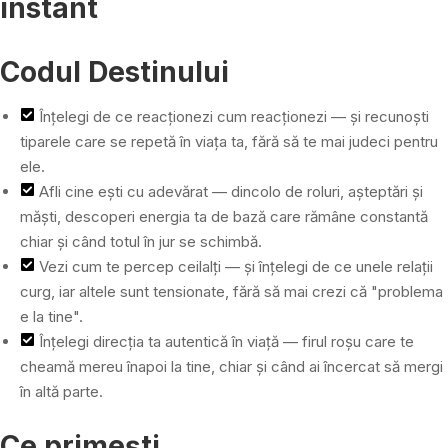
instant
Codul Destinului
Înțelegi de ce reacționezi cum reacționezi — și recunoști
tiparele care se repetă în viața ta, fără să te mai judeci pentru
ele.
Afli cine ești cu adevărat — dincolo de roluri, așteptări și
măști, descoperi energia ta de bază care rămâne constantă
chiar și când totul în jur se schimbă.
Vezi cum te percep ceilalți — și înțelegi de ce unele relații
curg, iar altele sunt tensionate, fără să mai crezi că "problema
e la tine".
Înțelegi direcția ta autentică în viață — firul roșu care te
cheamă mereu înapoi la tine, chiar și când ai încercat să mergi
în altă parte.
Ce primești