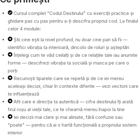
Cursul complet "Codul Destinului" cu exerciții practice și
ghidare pas cu pas pentru a-ți descifra propriul cod. La finalul
celor 4 module:
Știi cine ești la nivel profund, nu doar cine pari să fii —
identifici vibrația ta interioară, dincolo de roluri și așteptări
Înțelegi cum te văd ceilalți și de ce relațiile tale iau anumite
forme — descifrezi vibrația ta socială și masca pe care o
porți
Recunoști tiparele care se repetă și de ce iei mereu
aceleași decizii, chiar în contexte diferite — vezi vectorii care
te influențează
Afli care e direcția ta autentică — cifra destinului îți arată
firul roșu al vieții tale, ce te cheamă mereu înapoi la tine
Iei decizii mai clare și mai aliniate, fără confuzie sau
"poate" — pentru că ai o hartă funcțională a propriului sistem
interior