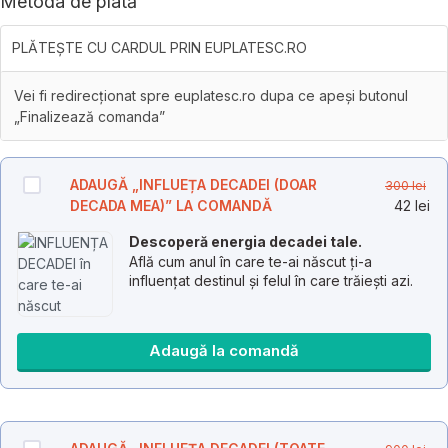
Metoda de plată
PLĂTEȘTE CU CARDUL PRIN EUPLATESC.RO
Vei fi redirecționat spre euplatesc.ro dupa ce apeși butonul
„Finalizează comanda”
Pr
ADAUGĂ „INFLUEȚA DECADEI (DOAR
300
lei
iniț
Pr
DECADA MEA)” LA COMANDĂ
42
lei
a
cu
Descoperă energia decadei tale.
fos
es
Află cum anul în care te-ai născut ți-a
300
42 
influențat destinul și felul în care trăiești azi.
Adaugă la comandă
Pr