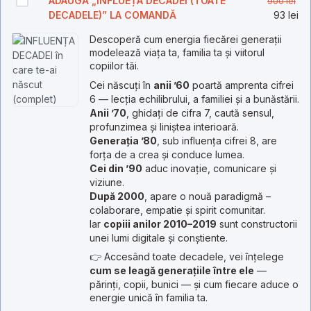
ADAUGĂ „INFLUEȚA DECADEI (TOATE
900
lei
iniț
Pr
DECADELE)” LA COMANDĂ
93
lei
a
cu
Descoperă cum energia fiecărei generații
fos
es
modelează viața ta, familia ta și viitorul
900
93 
copiilor tăi.
Cei născuți în
anii ’60
poartă amprenta cifrei
6 — lecția echilibrului, a familiei și a bunăstării.
Anii ’70
, ghidați de cifra 7, caută sensul,
profunzimea și liniștea interioară.
Generația ’80
, sub influența cifrei 8, are
forța de a crea și conduce lumea.
Cei din ’90
aduc inovație, comunicare și
viziune.
După 2000
, apare o nouă paradigmă –
colaborare, empatie și spirit comunitar.
Iar
copiii anilor 2010–2019
sunt constructorii
unei lumi digitale și conștiente.
👉 Accesând toate decadele, vei înțelege
cum se leagă generațiile între ele
—
părinți, copii, bunici — și cum fiecare aduce o
energie unică în familia ta.