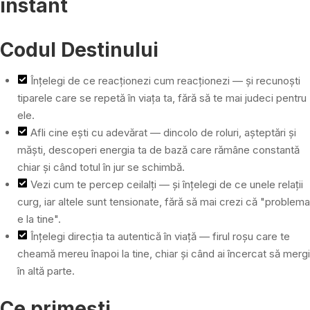
instant
Codul Destinului
Înțelegi de ce reacționezi cum reacționezi — și recunoști
tiparele care se repetă în viața ta, fără să te mai judeci pentru
ele.
Afli cine ești cu adevărat — dincolo de roluri, așteptări și
măști, descoperi energia ta de bază care rămâne constantă
chiar și când totul în jur se schimbă.
Vezi cum te percep ceilalți — și înțelegi de ce unele relații
curg, iar altele sunt tensionate, fără să mai crezi că "problema
e la tine".
Înțelegi direcția ta autentică în viață — firul roșu care te
cheamă mereu înapoi la tine, chiar și când ai încercat să mergi
în altă parte.
Ce primești