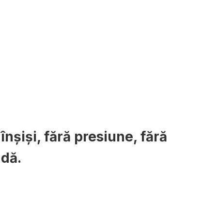
nșiși, fără presiune, fără
ndă.