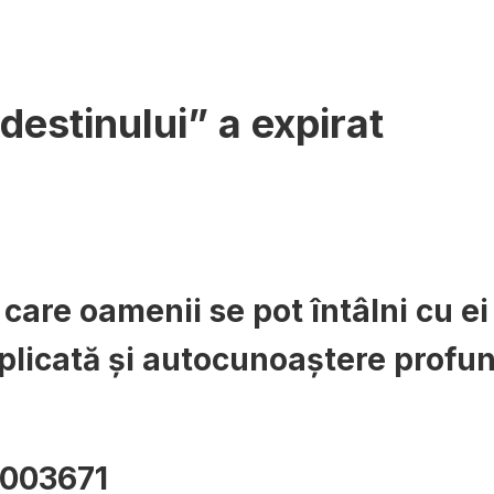
destinului” a expirat
are oamenii se pot întâlni cu ei î
plicată și autocunoaștere profu
3003671