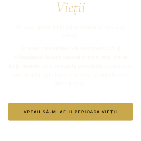
Vieții
Nu te-ai născut întâmplător în anul în care te-ai
născut.
În acest masterclass vei descoperi cum îți
influențează decada nașterii direcția vieții, marile
lecții, tiparele care se repetă și motivele pentru care
uneori simți că te lupți cu propria ta viață fără să
înțelegi de ce.
VREAU SĂ-MI AFLU PERIOADA VIEȚII