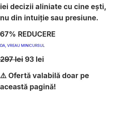
iei decizii aliniate cu cine ești,
nu din intuiție sau presiune.
67% REDUCERE
DA, VREAU MINICURSUL
297 lei
93 lei
⚠️ Ofertă valabilă doar pe
această pagină!
29
52
min
sec