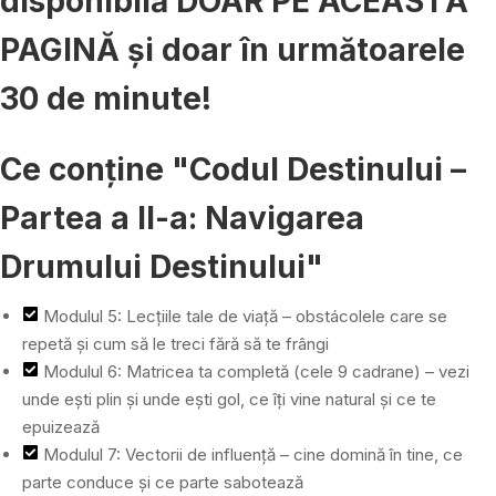
disponibilă DOAR PE ACEASTĂ
PAGINĂ și doar în următoarele
30 de minute!
Ce conține "Codul Destinului –
Partea a II-a: Navigarea
Drumului Destinului"
Modulul 5: Lecțiile tale de viață – obstácolele care se
repetă și cum să le treci fără să te frângi
Modulul 6: Matricea ta completă (cele 9 cadrane) – vezi
unde ești plin și unde ești gol, ce îți vine natural și ce te
epuizează
Modulul 7: Vectorii de influență – cine domină în tine, ce
parte conduce și ce parte sabotează