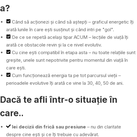
a?
Când să acționezi și când să aștepți – graficul energetic îți
arată lunile în care ești susținut și când intri pe "gol".
De ce se repetă același tipar ACUM – lecțiile de viață îți
arată ce obstacole revin și la ce nivel evolutiv.
Cu cine ești compatibil în etapa asta – nu toate relațiile sunt
greșite, unele sunt nepotrivite pentru momentul din viață în
care ești.
Cum funcționează energia ta pe tot parcursul vieții –
perioadele evolutive îți arată ce vine la 30, 40, 50 de ani.
Dacă te afli într-o situație în
care..
Iei decizii din frică sau presiune
– nu din claritate
despre cine ești și ce îți trebuie cu adevărat.