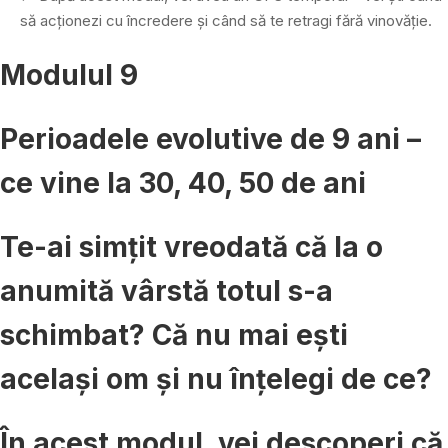
să acționezi cu încredere și când să te retragi fără vinovăție.
Modulul 9
Perioadele evolutive de 9 ani –
ce vine la 30, 40, 50 de ani
Te-ai simțit vreodată că la o
anumită vârstă totul s-a
schimbat? Că nu mai ești
același om și nu înțelegi de ce?
În acest modul, vei descoperi că