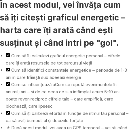
În acest modul, vei învăța cum
să îți citești graficul energetic –
harta care îți arată când ești
susținut și când intri pe "gol".
Cum să îți calculezi graficul energetic personal – cifrele
care îți arată resursele pe tot parcursul vieții
Cum să identifici constantele energetice – perioade de 1-3
ani în care trăiești sub aceeași energie
Cum se influențează aCum se repetă evenimentele în
anumiți ani – și de ce ceea ce s-a întâmplat acum 5-10 ani
poate revenireciproc cifrele tale – care amplifică, care
blochează, care lipsesc
Cum să îți calibrezi efortul în funcție de ritmul tău personal –
ca să eviți burnout-ul și deciziile forțate
📌 După acest modul, vei avea un GPS temporal – vei ști când