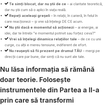
Te simți blocat, dar nu știi de ce
– ai claritate teoretică,
dar nu știi cum să o aplici în viața reală.
Repeți aceleași greșeli
– în relații, în carieră, în felul în
care reacționezi – și vrei să înțelegi DE CE acum.
Nu știi dacă e momentul să acționezi
– ai energie, ai
idei, dar te întrebi "e momentul potrivit sau forțez ceva?"
Vrei să înțelegi dinamica relațiilor tale
– de ce cu unii
curge, cu alții e mereu tensiune, indiferent de efort.
Nu reușești să fii prezent pe drumul TĂU
– mergi pe
direcții care par bune, dar simți că nu sunt ale tale.
Nu lăsa informația să rămână
doar teorie. Folosește
instrumentele din Partea a II-a
prin care să transformi