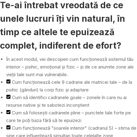
Te-ai întrebat vreodată de ce
unele lucruri îți vin natural, în
timp ce altele te epuizează
complet, indiferent de efort?
În acest modul, vei descoperi cum funcționează sistemul tău
interior – psihic, emoțional și fizic – și de ce anumite zone ale
vieții tale sunt mai vulnerabile.
Cum funcționează cele 9 cadrane ale matricei tale – de la
psihic (gânduri) la corp fizic și adaptare
Cum să identifici cadranele goale – zonele în care nu ai
resurse native și te sabotezi inconștient
Cum să folosești cadranele pline – punctele tale forte pe
care te poți baza fără să te epuizezi
Cum funcționează "soarele interior" (cadranul 5) – stima de
sine care influențează simultan toate celelalte zone