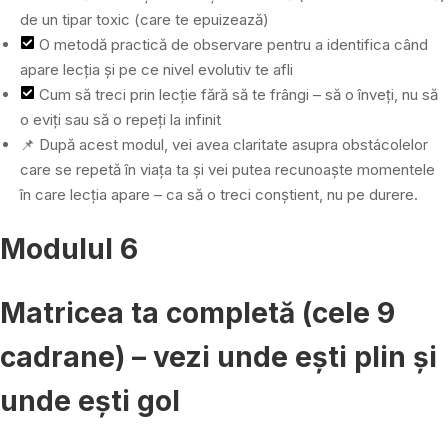
de un tipar toxic (care te epuizează)
O metodă practică de observare pentru a identifica când
apare lecția și pe ce nivel evolutiv te afli
Cum să treci prin lecție fără să te frângi – să o înveți, nu să
o eviți sau să o repeți la infinit
📌 După acest modul, vei avea claritate asupra obstácolelor
care se repetă în viața ta și vei putea recunoaște momentele
în care lecția apare – ca să o treci conștient, nu pe durere.
Modulul 6
Matricea ta completă (cele 9
cadrane) – vezi unde ești plin și
unde ești gol