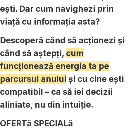
ești. Dar cum navighezi prin
viață cu informația asta?
Descoperă când să acționezi și
când să aștepți,
cum
funcționează energia ta pe
parcursul anului
și cu cine ești
compatibil – ca să iei decizii
aliniate, nu din intuiție.
OFERTă SPECIALă