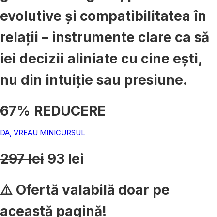
evolutive și compatibilitatea în
relații – instrumente clare ca să
iei decizii aliniate cu cine ești,
nu din intuiție sau presiune.
67% REDUCERE
DA, VREAU MINICURSUL
297 lei
93 lei
⚠️ Ofertă valabilă doar pe
această pagină!