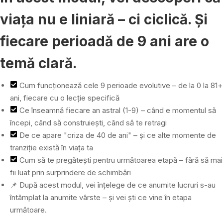
viața nu e liniară – ci ciclică. Și
fiecare perioadă de 9 ani are o
temă clară.
Cum funcționează cele 9 perioade evolutive – de la 0 la 81+
ani, fiecare cu o lecție specifică
Ce înseamnă fiecare an astral (1-9) – când e momentul să
începi, când să construiești, când să te retragi
De ce apare "criza de 40 de ani" – și ce alte momente de
tranziție există în viața ta
Cum să te pregătești pentru următoarea etapă – fără să mai
fii luat prin surprindere de schimbări
📌 După acest modul, vei înțelege de ce anumite lucruri s-au
întâmplat la anumite vârste – și vei ști ce vine în etapa
următoare.