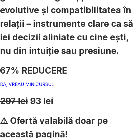
evolutive și compatibilitatea în
relații – instrumente clare ca să
iei decizii aliniate cu cine ești,
nu din intuiție sau presiune.
67% REDUCERE
DA, VREAU MINICURSUL
297 lei
93 lei
⚠️ Ofertă valabilă doar pe
această pagină!