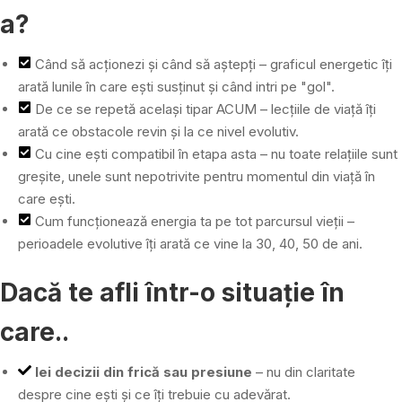
a?
Când să acționezi și când să aștepți – graficul energetic îți
arată lunile în care ești susținut și când intri pe "gol".
De ce se repetă același tipar ACUM – lecțiile de viață îți
arată ce obstacole revin și la ce nivel evolutiv.
Cu cine ești compatibil în etapa asta – nu toate relațiile sunt
greșite, unele sunt nepotrivite pentru momentul din viață în
care ești.
Cum funcționează energia ta pe tot parcursul vieții –
perioadele evolutive îți arată ce vine la 30, 40, 50 de ani.
Dacă te afli într-o situație în
care..
Iei decizii din frică sau presiune
– nu din claritate
despre cine ești și ce îți trebuie cu adevărat.