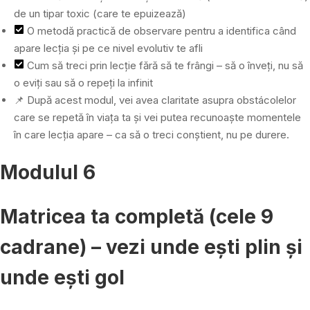
de un tipar toxic (care te epuizează)
O metodă practică de observare pentru a identifica când
apare lecția și pe ce nivel evolutiv te afli
Cum să treci prin lecție fără să te frângi – să o înveți, nu să
o eviți sau să o repeți la infinit
📌 După acest modul, vei avea claritate asupra obstácolelor
care se repetă în viața ta și vei putea recunoaște momentele
în care lecția apare – ca să o treci conștient, nu pe durere.
Modulul 6
Matricea ta completă (cele 9
cadrane) – vezi unde ești plin și
unde ești gol