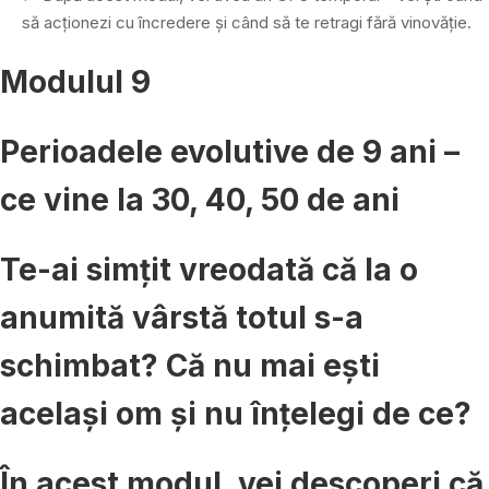
să acționezi cu încredere și când să te retragi fără vinovăție.
Modulul 9
Perioadele evolutive de 9 ani –
ce vine la 30, 40, 50 de ani
Te-ai simțit vreodată că la o
anumită vârstă totul s-a
schimbat? Că nu mai ești
același om și nu înțelegi de ce?
În acest modul, vei descoperi că