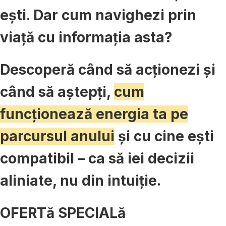
ești. Dar cum navighezi prin
viață cu informația asta?
Descoperă când să acționezi și
când să aștepți,
cum
funcționează energia ta pe
parcursul anului
și cu cine ești
compatibil – ca să iei decizii
aliniate, nu din intuiție.
OFERTă SPECIALă