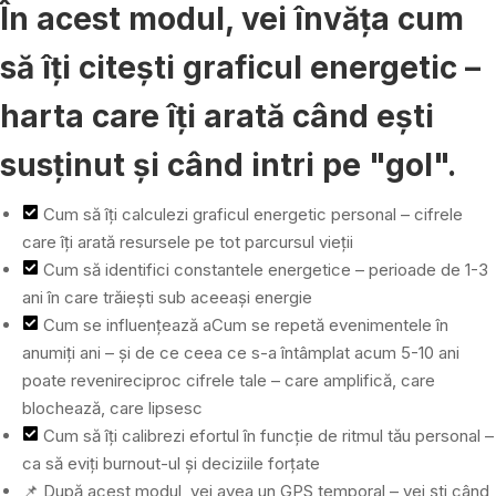
În acest modul, vei învăța cum
să îți citești graficul energetic –
harta care îți arată când ești
susținut și când intri pe "gol".
Cum să îți calculezi graficul energetic personal – cifrele
care îți arată resursele pe tot parcursul vieții
Cum să identifici constantele energetice – perioade de 1-3
ani în care trăiești sub aceeași energie
Cum se influențează aCum se repetă evenimentele în
anumiți ani – și de ce ceea ce s-a întâmplat acum 5-10 ani
poate revenireciproc cifrele tale – care amplifică, care
blochează, care lipsesc
Cum să îți calibrezi efortul în funcție de ritmul tău personal –
ca să eviți burnout-ul și deciziile forțate
📌 După acest modul, vei avea un GPS temporal – vei ști când