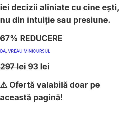
iei decizii aliniate cu cine ești,
nu din intuiție sau presiune.
67% REDUCERE
DA, VREAU MINICURSUL
297 lei
93 lei
⚠️ Ofertă valabilă doar pe
această pagină!
29
52
min
sec