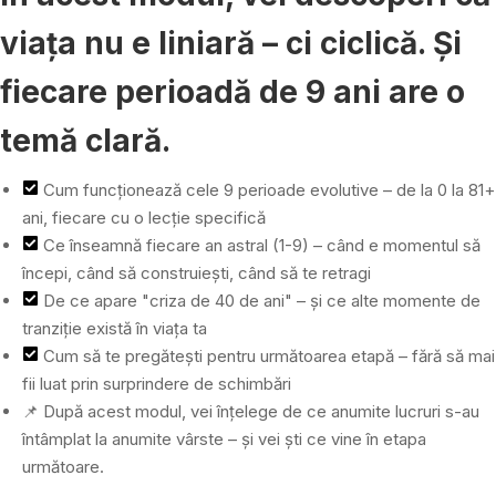
viața nu e liniară – ci ciclică. Și
fiecare perioadă de 9 ani are o
temă clară.
Cum funcționează cele 9 perioade evolutive – de la 0 la 81+
ani, fiecare cu o lecție specifică
Ce înseamnă fiecare an astral (1-9) – când e momentul să
începi, când să construiești, când să te retragi
De ce apare "criza de 40 de ani" – și ce alte momente de
tranziție există în viața ta
Cum să te pregătești pentru următoarea etapă – fără să mai
fii luat prin surprindere de schimbări
📌 După acest modul, vei înțelege de ce anumite lucruri s-au
întâmplat la anumite vârste – și vei ști ce vine în etapa
următoare.