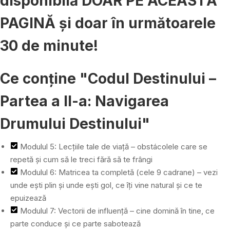
disponibilă DOAR PE ACEASTĂ
PAGINĂ și doar în următoarele
30 de minute!
Ce conține "Codul Destinului –
Partea a II-a: Navigarea
Drumului Destinului"
Modulul 5: Lecțiile tale de viață – obstácolele care se
repetă și cum să le treci fără să te frângi
Modulul 6: Matricea ta completă (cele 9 cadrane) – vezi
unde ești plin și unde ești gol, ce îți vine natural și ce te
epuizează
Modulul 7: Vectorii de influență – cine domină în tine, ce
parte conduce și ce parte sabotează