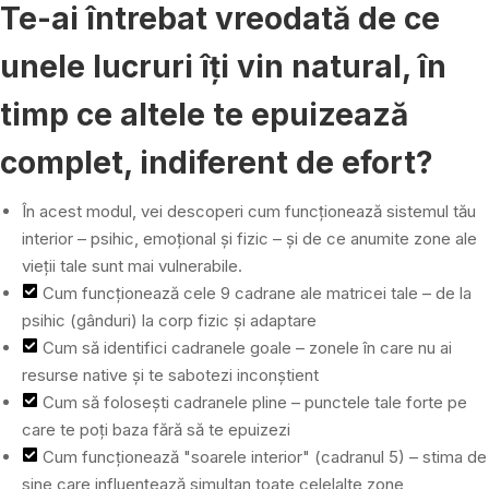
Te-ai întrebat vreodată de ce
unele lucruri îți vin natural, în
timp ce altele te epuizează
complet, indiferent de efort?
În acest modul, vei descoperi cum funcționează sistemul tău
interior – psihic, emoțional și fizic – și de ce anumite zone ale
vieții tale sunt mai vulnerabile.
Cum funcționează cele 9 cadrane ale matricei tale – de la
psihic (gânduri) la corp fizic și adaptare
Cum să identifici cadranele goale – zonele în care nu ai
resurse native și te sabotezi inconștient
Cum să folosești cadranele pline – punctele tale forte pe
care te poți baza fără să te epuizezi
Cum funcționează "soarele interior" (cadranul 5) – stima de
sine care influențează simultan toate celelalte zone