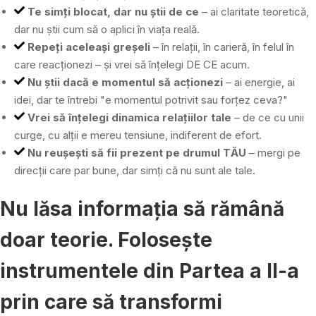
Te simți blocat, dar nu știi de ce
– ai claritate teoretică,
dar nu știi cum să o aplici în viața reală.
Repeți aceleași greșeli
– în relații, în carieră, în felul în
care reacționezi – și vrei să înțelegi DE CE acum.
Nu știi dacă e momentul să acționezi
– ai energie, ai
idei, dar te întrebi "e momentul potrivit sau forțez ceva?"
Vrei să înțelegi dinamica relațiilor tale
– de ce cu unii
curge, cu alții e mereu tensiune, indiferent de efort.
Nu reușești să fii prezent pe drumul TĂU
– mergi pe
direcții care par bune, dar simți că nu sunt ale tale.
Nu lăsa informația să rămână
doar teorie. Folosește
instrumentele din Partea a II-a
prin care să transformi