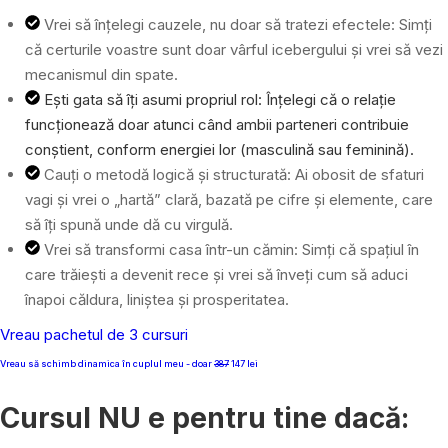
Vrei să înțelegi cauzele, nu doar să tratezi efectele: Simți
că certurile voastre sunt doar vârful icebergului și vrei să vezi
mecanismul din spate.
Ești gata să îți asumi propriul rol: Înțelegi că o relație
funcționează doar atunci când ambii parteneri contribuie
conștient, conform energiei lor (masculină sau feminină).
Cauți o metodă logică și structurată: Ai obosit de sfaturi
vagi și vrei o „hartă” clară, bazată pe cifre și elemente, care
să îți spună unde dă cu virgulă.
Vrei să transformi casa într-un cămin: Simți că spațiul în
care trăiești a devenit rece și vrei să înveți cum să aduci
înapoi căldura, liniștea și prosperitatea.
Vreau pachetul de 3 cursuri
Vreau să schimb dinamica în cuplul meu - doar
387
147 lei
Cursul NU e pentru tine dacă: