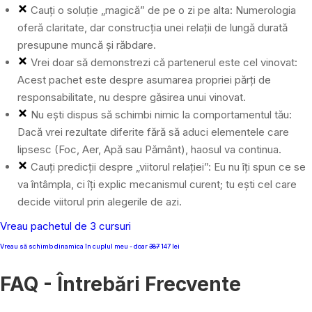
Cauți o soluție „magică” de pe o zi pe alta: Numerologia
oferă claritate, dar construcția unei relații de lungă durată
presupune muncă și răbdare.
Vrei doar să demonstrezi că partenerul este cel vinovat:
Acest pachet este despre asumarea propriei părți de
responsabilitate, nu despre găsirea unui vinovat.
Nu ești dispus să schimbi nimic la comportamentul tău:
Dacă vrei rezultate diferite fără să aduci elementele care
lipsesc (Foc, Aer, Apă sau Pământ), haosul va continua.
Cauți predicții despre „viitorul relației”: Eu nu îți spun ce se
va întâmpla, ci îți explic mecanismul curent; tu ești cel care
decide viitorul prin alegerile de azi.
Vreau pachetul de 3 cursuri
Vreau să schimb dinamica în cuplul meu - doar
387
147 lei
FAQ -
Întrebări Frecvente