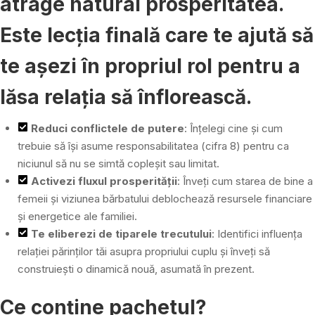
atrage natural prosperitatea.
Este lecția finală care te ajută să
te așezi în propriul rol pentru a
lăsa relația să înflorească.
Reduci conflictele de putere
: Înțelegi cine și cum
trebuie să își asume responsabilitatea (cifra 8) pentru ca
niciunul să nu se simtă copleșit sau limitat.
Activezi fluxul prosperității
: Înveți cum starea de bine a
femeii și viziunea bărbatului deblochează resursele financiare
și energetice ale familiei.
Te eliberezi de tiparele trecutului
: Identifici influența
relației părinților tăi asupra propriului cuplu și înveți să
construiești o dinamică nouă, asumată în prezent.
Ce conține pachetul?