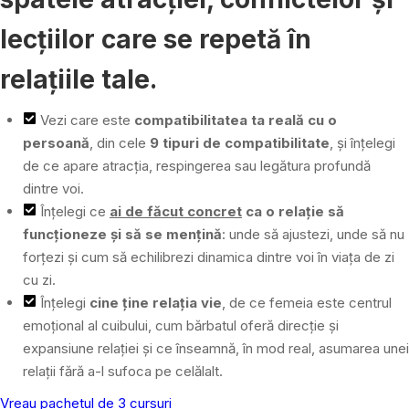
lecțiilor care se repetă în
relațiile tale.
Vezi care este
compatibilitatea ta reală cu o
persoană
, din cele
9 tipuri de compatibilitate
, și înțelegi
de ce apare atracția, respingerea sau legătura profundă
dintre voi.
Înțelegi ce
ai de făcut concret
ca o relație să
funcționeze și să se mențină
: unde să ajustezi, unde să nu
forțezi și cum să echilibrezi dinamica dintre voi în viața de zi
cu zi.
Înțelegi
cine ține relația vie
, de ce femeia este centrul
emoțional al cuibului, cum bărbatul oferă direcție și
expansiune relației și ce înseamnă, în mod real, asumarea unei
relații fără a-l sufoca pe celălalt.
Vreau pachetul de 3 cursuri