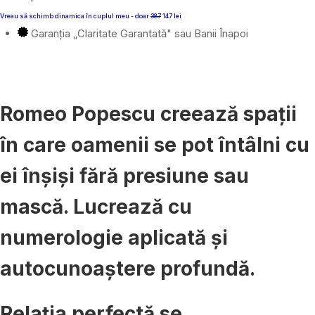
Vreau să schimb dinamica în cuplul meu - doar
387
147 lei
Garanția „Claritate Garantată" sau Banii Înapoi
Romeo Popescu
creează spații
în care oamenii se pot întâlni cu
ei înșiși fără presiune sau
mască. Lucrează cu
numerologie aplicată și
autocunoaștere profundă.
Relația perfectă se