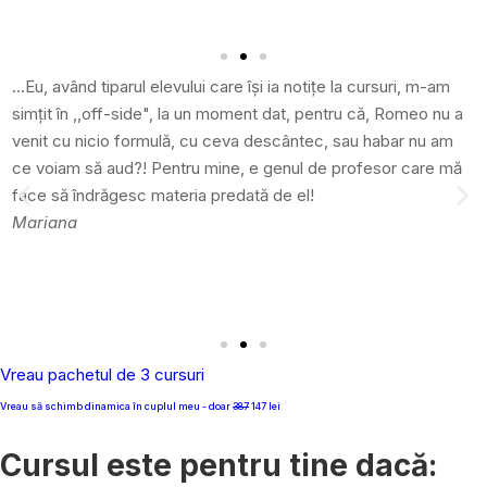
…Eu, având tiparul elevului care își ia notițe la cursuri, m-am
simțit în ,,off-side", la un moment dat, pentru că, Romeo nu a
venit cu nicio formulă, cu ceva descântec, sau habar nu am
ce voiam să aud?! Pentru mine, e genul de profesor care mă
face să îndrăgesc materia predată de el!
Mariana
Vreau pachetul de 3 cursuri
Vreau să schimb dinamica în cuplul meu - doar
387
147 lei
Cursul este pentru tine
dacă: