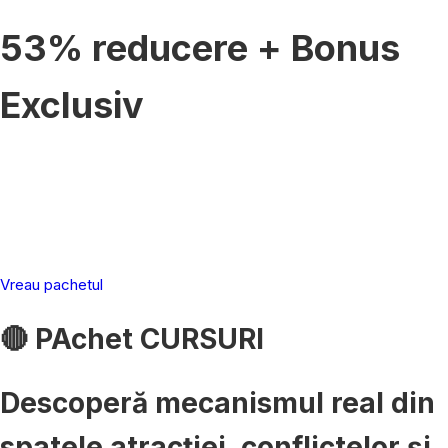
53% reducere + Bonus
Exclusiv
00
00
00
00
zile
ore
min
sec
Vreau pachetul
🔴 PAchet CURSURI
Descoperă mecanismul real din
spatele atracției
, conflictelor și