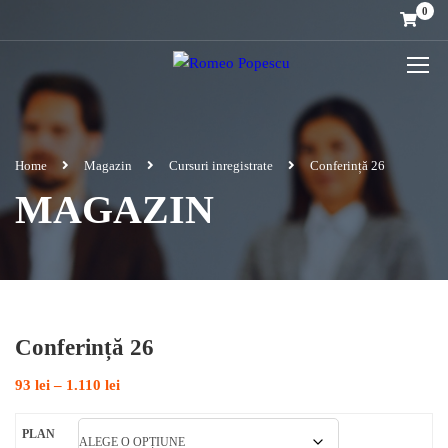
0
Home
Magazin
Cursuri inregistrate
Conferință 26
MAGAZIN
Conferință 26
Interval
93
lei
–
1.110
lei
de
prețuri:
PLAN