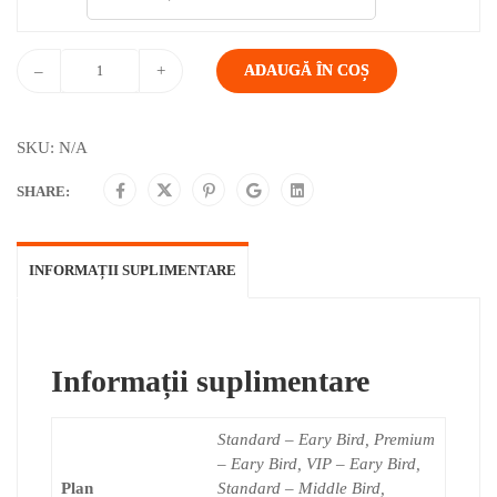
93 lei
până
la
–
+
ADAUGĂ ÎN COȘ
1.110 lei
SKU:
N/A
SHARE:
INFORMAȚII SUPLIMENTARE
Informații suplimentare
Standard – Eary Bird, Premium
– Eary Bird, VIP – Eary Bird,
Plan
Standard – Middle Bird,