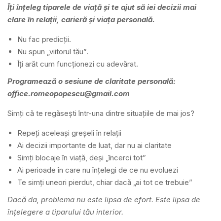
Îți înțeleg tiparele de viață și te ajut să iei decizii mai
clare în relații, carieră și viața personală.
Nu fac predicții.
Nu spun „viitorul tău”.
Îți arăt cum funcționezi cu adevărat.
Programează o sesiune de claritate personală:
office.romeopopescu@gmail.com
Simți că te regăsești într-una dintre situațiile de mai jos?
Repeți aceleași greșeli în relații
Ai decizii importante de luat, dar nu ai claritate
Simți blocaje în viață, deși „încerci tot”
Ai perioade în care nu înțelegi de ce nu evoluezi
Te simți uneori pierdut, chiar dacă „ai tot ce trebuie”
Dacă da, problema nu este lipsa de efort.
Este lipsa de
înțelegere a tiparului tău interior.