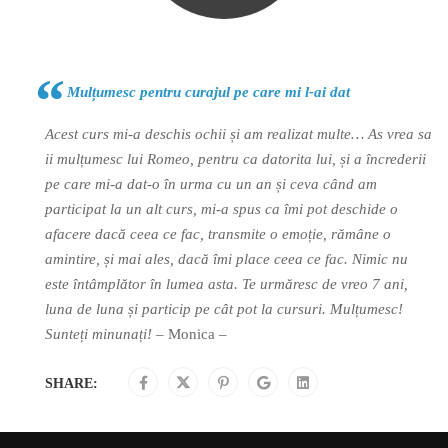
Mulțumesc pentru curajul pe care mi l-ai dat
Acest curs mi-a deschis ochii și am realizat multe… As vrea sa
ii mulțumesc lui Romeo, pentru ca datorita lui, și a încrederii
pe care mi-a dat-o în urma cu un an și ceva când am
participat la un alt curs, mi-a spus ca îmi pot deschide o
afacere dacă ceea ce fac, transmite o emoție, rămâne o
amintire, și mai ales, dacă îmi place ceea ce fac. Nimic nu
este întâmplător în lumea asta. Te urmăresc de vreo 7 ani,
luna de luna și particip pe cât pot la cursuri. Mulțumesc!
Sunteți minunați!
– Monica –
SHARE: