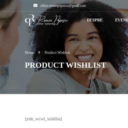
office.romeopopescu@gmail.com
DESPRE
EVEN
Home
Product Wishlist
PRODUCT WISHLIST
[yith_wcwl_wishlist]