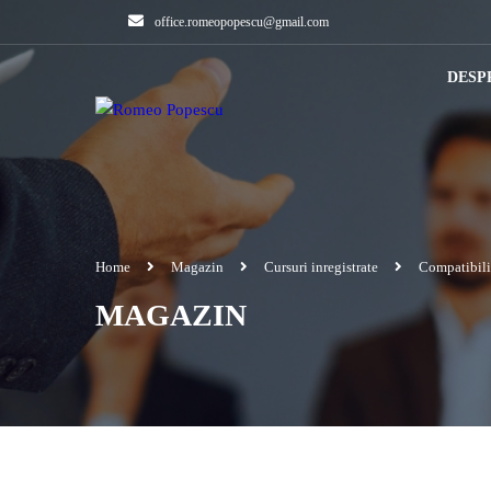
office.romeopopescu@gmail.com
DESP
Home
Magazin
Cursuri inregistrate
Compatibili
MAGAZIN