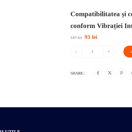
Compatibilitatea și 
conform Vibrației In
93
lei
Prețul
Prețul
147
lei
inițial
curent
a
este:
–
+
fost:
93 lei.
147 lei.
SHARE:
I UTILE