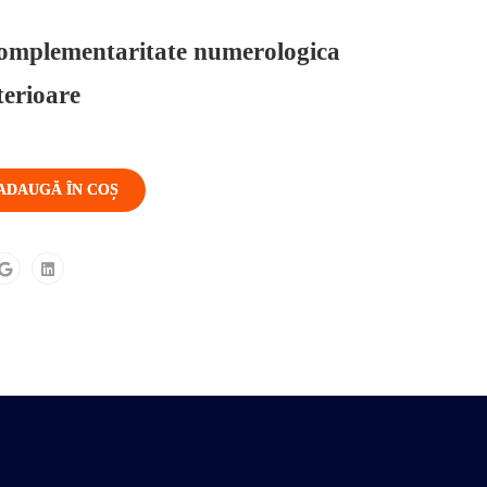
complementaritate numerologica
terioare
ADAUGĂ ÎN COȘ