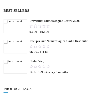
BEST SELLERS
Previziuni Numerologice Pentru 2026
0.00
Interval
93
lei
–
192
lei
out
de
prețuri:
of
93 lei
Interpretare Numerologica Codul Destinului
până
5
la
0.00
192 lei
Interval
66
lei
–
111
lei
out
de
prețuri:
of
66 lei
Codul Vieții
până
5
la
0.00
111 lei
De la:
369
lei
every 3 months
out
of
5
PRODUCT TAGS