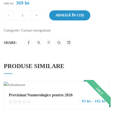
369
lei
Prețul
Prețul
646
lei
inițial
curent
a
este:
–
+
ADAUGĂ ÎN COȘ
fost:
369 lei.
646 lei.
Categorie:
Cursuri inregistrate
SHARE:
PRODUSE SIMILARE
SALE
Previziuni Numerologice pentru 2026
Inte
93
lei
–
192
lei
0.00
de
out