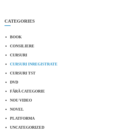
preț
of
Acest
93 le
5
SELECTEAZĂ OPȚIUNILE
produs
pân
CATEGORIES
are
la
mai
192 l
BOOK
multe
variații.
CONSILIERE
Opțiunile
CURSURI
pot
CURSURI INREGISTRATE
fi
CURSURI TST
alese
DVD
în
pagina
FĂRĂ CATEGORIE
produsului.
NOU VIDEO
NOVEL
PLATFORMA
UNCATEGORIZED