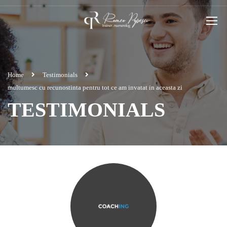
Home
Testimonials
multumesc cu recunostinta pentru tot ce am invatat in aceasta zi
TESTIMONIALS