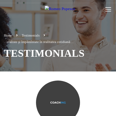
Home
Testimonials
…realiste și împămîntate în realitatea cotidiană…
TESTIMONIALS