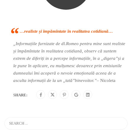
…realiste și împămîntate în realitatea cotidiană…
„Informațiile furnizate de dl.Romeo pentru mine sunt realiste
și împămîntate în realitatea cotidiană, observ că suntem
extrem de diferiți in a percepe informațiile, în a „digera”și a
le pune în aplicare, eu mulțumesc deoarece prin emisiunile
dumnealui îmi acoperă o nevoie emoțională aceea de a
asculta informații de la un „tată”binevoitor.”
– Nicoleta
SHARE: